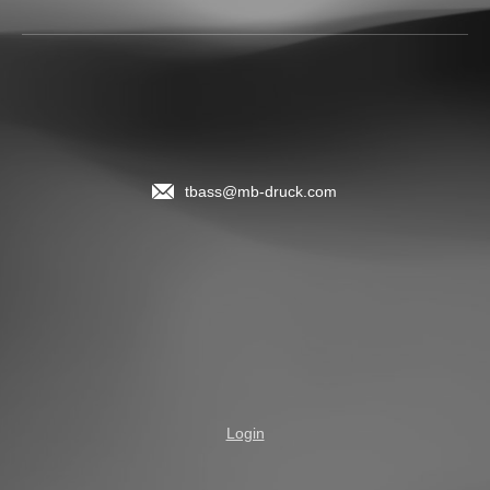
tbass@mb-druck.com
Login